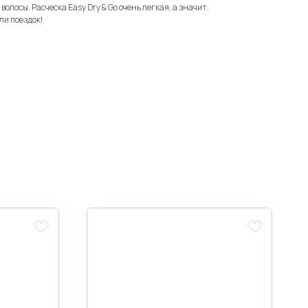
олосы. Расческа Easy Dry & Go очень легкая, а значит,
ли поездок!