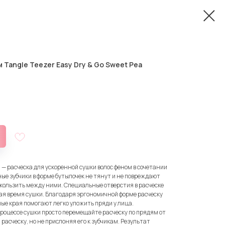
 Tangle Teezer Easy Dry & Go Sweet Pea
ea — расческа для ускоренной сушки волос феном в сочетании
ные зубчики в форме бутылочек не тянут и не повреждают
скользить между ними. Специальные отверстия в расческе
ая время сушки. Благодаря эргономичной форме расческу
ные края помогают легко уложить пряди у лица.
в процессе сушки просто перемещайте расческу по прядям от
 расческу, но не прислоняя его к зубчикам. Результат