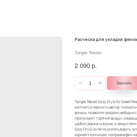
Расческа для укладки феном
Tangle Teezer
2 090
р.
Заказать
Tangle Teezer Easy Dry & Go Sweet P
мятного и черного цветов. Уникаль
волосы, позволяя прядям свободно 
пропускают горячий воздух, сокращ
удобно держать в руке, а закруглен
Easy Dry & Go легко использовать: 
корней к кончикам, направив фен на