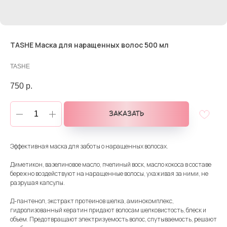
TASHE Маска для наращенных волос 500 мл
TASHE
750
р.
Заказать
Эффективная маска для заботы о наращенных волосах.
Диметикон, вазелиновое масло, пчелиный воск, масло кокоса в составе
бережно воздействуют на наращенные волосы, ухаживая за ними, не
разрушая капсулы.
Д-пантенол, экстракт протеинов шелка, аминокомплекс,
гидролизованный кератин придают волосам шелковистость, блеск и
объем. Предотвращают электризуемость волос, спутываемость, решают