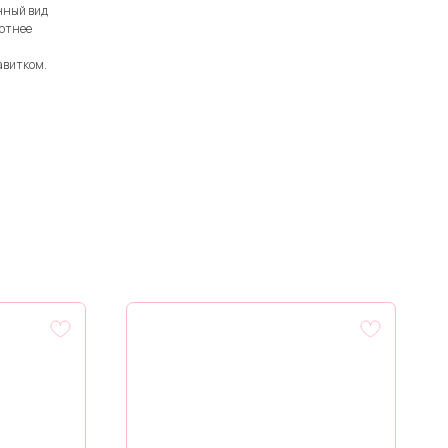
нный вид
лотнее
завитком.