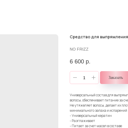
Средство для выпрямления в
NO FRIZZ
6 600
р.
Заказать
Универсальный состав для выпрямл
волосы, обеспечивает питание за сч
Не утяжеляет волосы, делает их пло
минимального запаха и испарений
- Универсальный кератин
- Разглаживает
- Питает за счет масел в составе