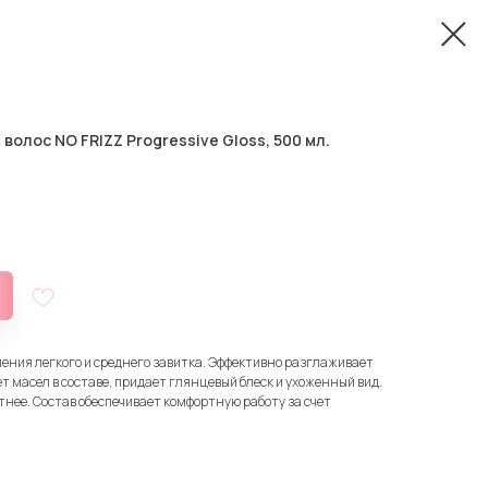
олос NO FRIZZ Progressive Gloss, 500 мл.
ения легкого и среднего завитка. Эффективно разглаживает
ет масел в составе, придает глянцевый блеск и ухоженный вид.
тнее. Состав обеспечивает комфортную работу за счет