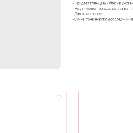
- Придает глянцевый блеск и ухоже
- Не утяжеляет волосы, делает их п
- Для каких волос:
- Сухие, тонкие волосы со средним 