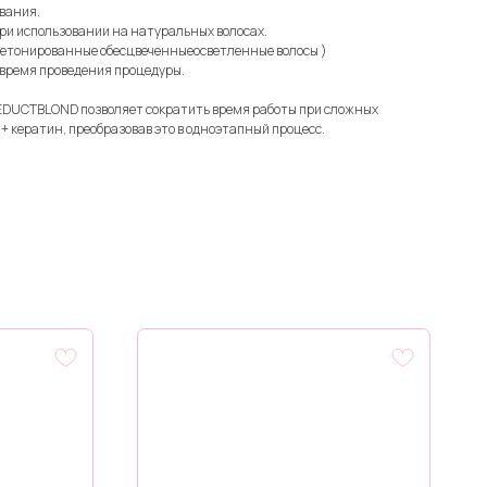
вания.
ри использовании на натуральных волосах.
ыетонированные обесцвеченныеосветленные волосы )
время проведения процедуры.
EDUCTBLOND позволяет сократить время работы при сложных
+ кератин, преобразовав это в одноэтапный процесс.