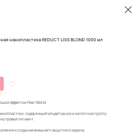
ная нанопластика REDUCT LISS BLOND 1000 мл
щим эффектом Pearl Blond.
 нанопластики, содержащий альдегидную и кислотную группу
амутровый пигмент.
ямления и создание внешнего защитного экрана.