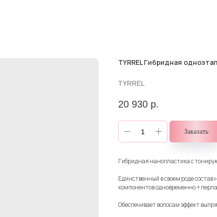
TYRREL Гибридная одноэтап
TYRREL
20 930
р.
Заказать
Гибридная нанопластика с тонирую
Единственный в своем роде состав
компонентов одновременно + перл
Обеспечивает волосам эффект выпр