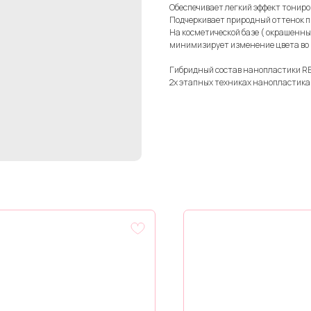
Обеспечивает легкий эффект тониро
Подчеркивает природный оттенок п
На косметической базе ( окрашенн
минимизирует изменение цвета во 
Гибридный состав нанопластики R
2х этапных техниках нанопластика 