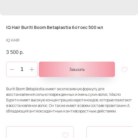
IQ Hair Buriti Boom Betaplastia ботокс 500 мл
IQ HAIR
3 500
р.
Заказать
Buriti Boom Betaplastia имеет эксклюзивную формулу для
восстановления сильно поврежденных и очень сухих волос. Масло
Бурити имеет высокую концентрацию каротиноидов, которые помогают
в восстановлении волос. Он также имеет в своем составе провитамин А,
обладающий антиоксидантным и антивозрастным действием.