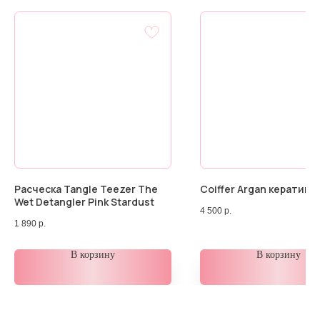
Расческа Tangle Teezer The
Coiffer Argan кератин 
Wet Detangler Pink Stardust
4 500
р.
1 890
р.
В корзину
В корзину