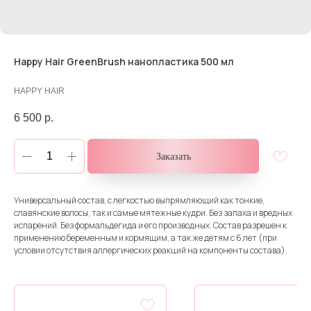
Happy Hair GreenBrush нанопластика 500 мл
HAPPY HAIR
6 500
р.
Заказать
Универсальный состав, с легкостью выпрямляющий как тонкие,
славянские волосы, так и самые мятежные кудри. Без запаха и вредных
испарений. Без формальдегида и его производных. Состав разрешен к
применению беременным и кормящим, а так же детям с 6 лет (при
условии отсутствия аллергических реакций на компоненты состава).