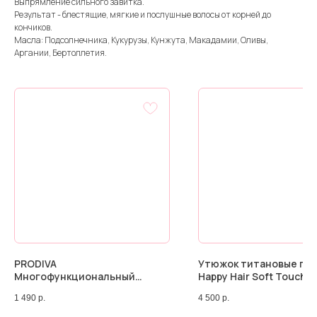
Выпрямление сильного завитка.
Результат - блестящие, мягкие и послушные волосы от корней до
кончиков.
Масла: Подсолнечника, Кукурузы, Кунжута, Макадамии, Оливы,
Аргании, Бертоллетия.
PRODIVA
Утюжок титановые пл
Многофункциональный
Happy Hair Soft Touch 
эликсир-спрей 12в1 Magnific
1 490
р.
4 500
р.
Spray, 150 мл.