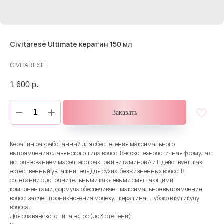
Civitarese Ultimate кератин 150 мл
CIVITARESE
1 600
р.
Заказать
Кератин разработанный для обеспечения максимального
выпрямления славянского типа волос. Высокотехнологичная формула с
использованием масел, экстрактов и витаминов А и Е действует, как
естественный увлажнитель для сухих, безжизненных волос. В
сочетании с дополнительными ключевыми смягчающими
компонентами, формула обеспечивает максимальное выпрямление
волос, за счет проникновения молекул кератина глубоко в кутикулу
волоса.
Для славянского типа волос (до 3 степени).