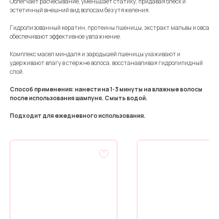
Облегчает расчесывание, уменьшает статику, придавая блеск и
эстетичный внешний вид волосам без утяжеления.
Гидролизованный кератин, протеины пшеницы, экстракт мальвы и овса
обеспечивают эффективное увлажнение.
Комплекс масел миндаля и зародышей пшеницы ухаживают и
удерживают влагу в стержне волоса, восстанавливая гидролипидный
слой.
Способ применения: нанести на 1-3 минуты на влажные волосы
после использования шампуня. Смыть водой.
Подходит для ежедневного использования.