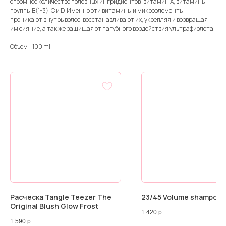
огромное количество полезных ингридиентов: витамин А, витамины
группы В(1-3), С и D. Именно эти витамины и микроэлементы
проникают внутрь волос, восстанавливают их, укрепляя и возвращая
им сияние, а так же защищая от пагубного воздействия ультрафиолета.
Объем - 100 ml
Расческа Tangle Teezer The
23/45 Volume shampoo
Original Blush Glow Frost
1 420
р.
1 590
р.