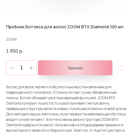
Пробник Ботокса для волос ZOOM BTX Diamond 100 мл
ZOOM
1 950
р.
Заказать
Ботокс для волос является абсолютным восстановлением для
поврежденного типа волос. Отлично питает сухие, обезвоженные
локоны. Ботокс обладает разглаживающей функцией. ZOOM BTX
Diamond купирует пушистость и разглаживает легкую волну,
превращая структуру волос в живые, струящиеся локоны по всей длине.
Для нейтрализации желтизны, в состав восстанавливающего ботокса,
входит синий пигмент. В интенсивном реконструкторе ZOOM BTX
Diamond содержится масло, полученное из плодов дерева пракакси и
высокогорного зеленого отборного чая, Эластин, N-Ацетил Цистеин и