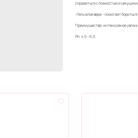
справиться с ломкостью и секущим
-Гель алое вера - помогает бороться
Преимущества: интенсивное увлажн
Ph: 4,0 - 6,0.