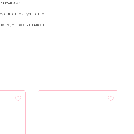
ися концами.
 с ломкостью и тусклостью.
ение, мягкость, гладкость.