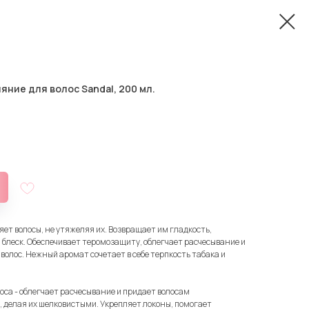
яние для волос Sandal, 200 мл.
ет волосы, не утяжеляя их. Возвращает им гладкость,
 блеск. Обеспечивает теромозащиту, облегчает расчесывание и
 волос. Нежный аромат сочетает в себе терпкость табака и
коса - облегчает расчесывание и придает волосам
, делая их шелковистыми. Укрепляет локоны, помогает