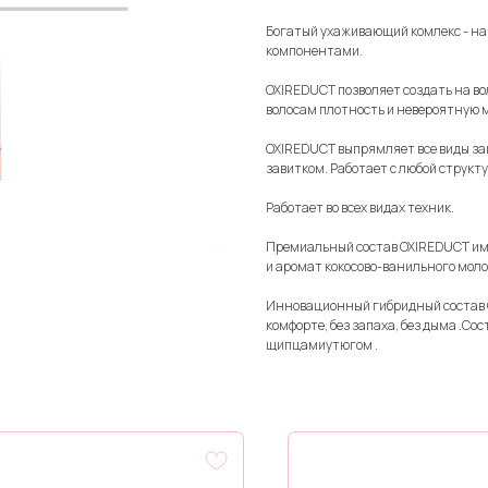
Богатый ухаживающий комлекс - н
компонентами.
OXIREDUCT позволяет создать на во
волосам плотность и невероятную 
OXIREDUCT выпрямляет все виды зав
завитком. Работает с любой структур
Работает во всех видах техник.
Премиальный состав OXIREDUCT им
и аромат кокосово-ванильного моло
Инновационный гибридный состав 
комфорте, без запаха, без дыма .С
щипцамиутюгом .