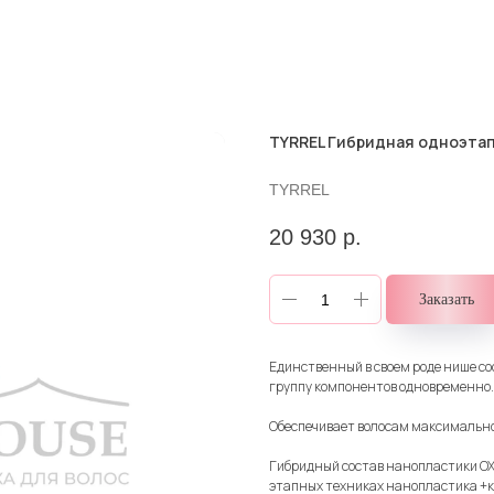
TYRREL Гибридная одноэтап
TYRREL
20 930
р.
Заказать
Единственный в своем роде нише с
группу компонентов одновременно.
Обеспечивает волосам максимально
Гибридный состав нанопластики OX
этапных техниках нанопластика +ке