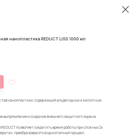
ная нанопластика REDUCT LISS 1000 мл
остав нанопластики, содержащий альдегидную и кислотную
е выпрямление и создание внешнего защитного экрана.
IREDUCT позволяет сократить время работы при сложных 2х
ратин, преобразовав это в одноэтапный процесс.