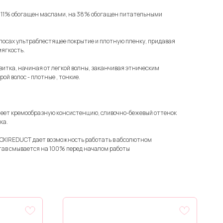
а 11% обогащен маслами, на 38% обогащен питательными
лосах ультраблестящее покрытие и плотную пленку, придавая
мягкость.
итка, начиная от легкой волны, заканчивая этническим
ой волос - плотные , тонкие.
еет кремообразную консистенцию, сливочно-бежевый оттенок
ка.
OXIREDUCT дает возможность работать в абсолютном
остав смывается на 100% перед началом работы