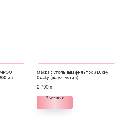
AMPOO
Маска с угольным фильтром Lucky
260 мл
Ducky (золотистая)
2 790
р.
В корзину