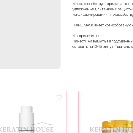
Маска способствует приданию воло
увлажнением, питанием и защитой.
кондиционирования, что способству
FIXING MASK имеет кремообразную 
Как применять:
Нанести на вымытые и подсушенные
оставить на 10-15 минут. Тщательн