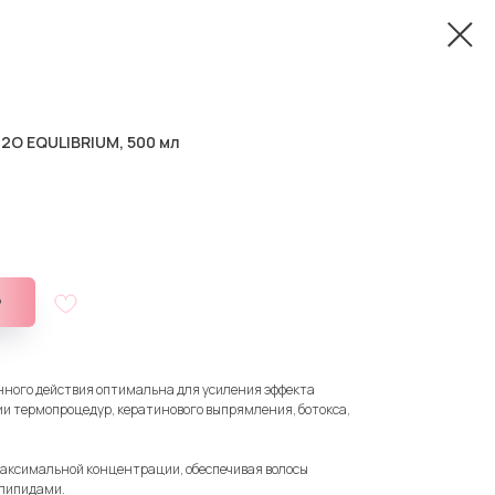
2O EQULIBRIUM, 500 мл
ь
ного действия оптимальна для усиления эффекта
ии термопроцедур, кератинового выпрямления, ботокса,
аксимальной концентрации, обеспечивая волосы
липидами.