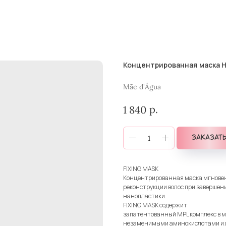
Концентрированная маска H
Mãe d'Água
р.
1 840
Заказат
FIXING MASK
Концентрированная маска мгновен
реконструкции волос при завершен
нанопластики.
FIXING MASK содержит
запатентованный МPL комплекс в м
незаменимыми аминокислотами и 