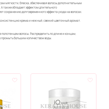
сам мягкости, блеска, обеспечивая волосы дополнительным
 А также обладает эффектом длительного
ет сохранению долговременного эффекта ухода на волосах.
консистенцию крема и нежный, свежий цветочный аромат.
 полотенцем волосы. Распределить по длине и концам,
о промыть большим количеством воды.