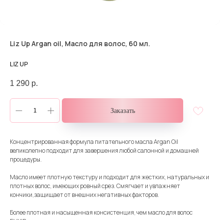
Liz Up Argan oil, Масло для волос, 60 мл.
LIZ UP
1 290
р.
Заказать
Концентрированная формула питательного масла Argan Oil
великолепно подходит для завершения любой салонной и домашней
процедуры.
Масло имеет плотную текстуру и подходит для жестких, натуральных и
плотных волос, имеющих ровный срез. Смягчает и увлажняет
кончики,защищает от внешних негативных факторов.
Более плотная и насыщенная консистенция, чем масло для волос