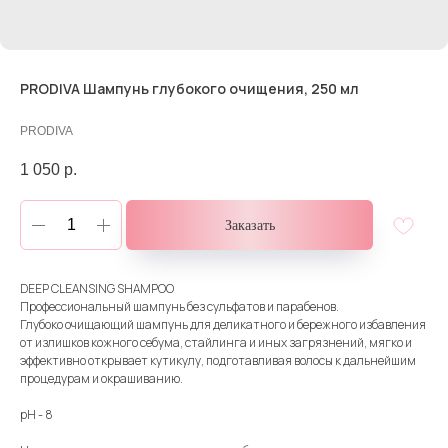
PRODIVA Шампунь глубокого очищения, 250 мл
PRODIVA
1 050
р.
Заказать
DEEP CLEANSING SHAMPOO
Профессиональный шампунь без сульфатов и парабенов.
Глубоко очищающий шампунь для деликатного и бережного избавления
от излишков кожного себума, стайлинга и иных загрязнений, мягко и
эффективно открывает кутикулу, подготавливая волосы к дальнейшим
процедурам и окрашиванию.
pH - 8