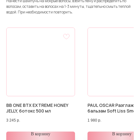
Нанести шампунь на мокрые волосы, взбить пену и распределить по
волосам, оставить на волосах на 1-3 минуты, тщательно смыть теплой
водой. При необходимости повторить.
BB ONE BTX EXTREME HONEY
PAUL OSCAR Разглажи
JELLY, ботокс 500 мл
бальзам Soft Liss Smoo
Silky, 500 мл.
3 245
р.
1 980
р.
В корзину
В корзину