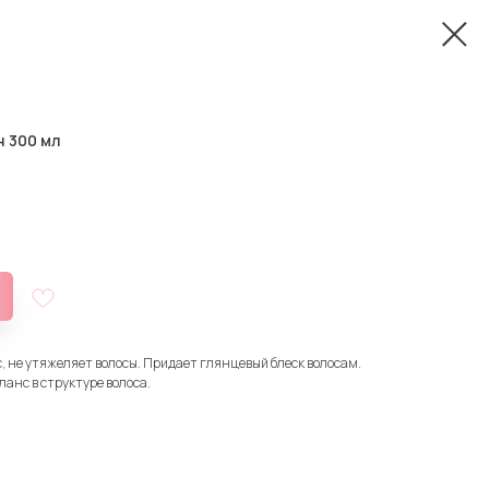
н 300 мл
, не утяжеляет волосы. Придает глянцевый блеск волосам.
анс в структуре волоса.