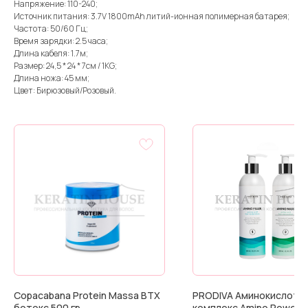
Напряжение: 110-240;
Источник питания: 3.7V 1800mAh литий-ионная полимерная батарея;
Частота: 50/60 Гц;
Время зарядки: 2.5 часа;
Длина кабеля: 1.7м;
Размер: 24,5 * 24 * 7см / 1KG;
Длина ножа: 45 мм;
Цвет: Бирюзовый/Розовый.
Copacabana Protein Massa BTX
PRODIVA Аминокислотн
ботокс 500 гр
комплекс Amino Power, 