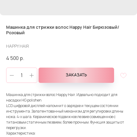
Машинка для стрижки волос Happy Hair Бирюзовый/
Розовый
HAPPY HAIR
4 500
р.
Заказать
Машинка для стрижки волос Happy Hair. Идеально подходит для
насадки HG polishen
LCD цифровой дисплей напомнит о зарядке и текущем состоянии
инструмента. Запатентованный механизм для регулировки длины
ножа. 4-х шага. Керамическое подвижное лезвие совмещенное с
титановым статичным лезвием, более прочным. Функция защиты от
перегрузки.
Характеристика: