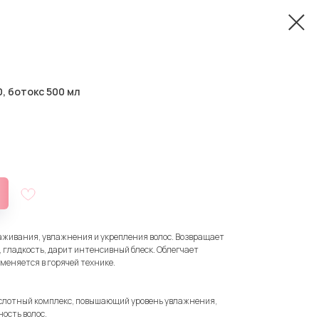
, ботокс 500 мл
аживания, увлажнения и укрепления волос. Возвращает
 гладкость, дарит интенсивный блеск. Облегчает
меняется в горячей технике.
слотный комплекс, повышающий уровень увлажнения,
ость волос.