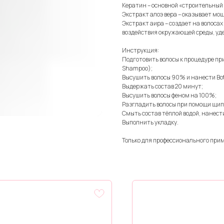
Кератин – основной «строительный 
Экстракт алоэ вера – оказывает м
Экстракт аира – создает на волоса
воздействия окружающей среды, уд
Инструкция:
Подготовить волосы к процедуре пр
Shampoo);
Высушить волосы 90% и нанести Botox
Выдержать состав 20 минут;
Высушить волосы феном на 100%;
Разгладить волосы при помощи щипц
Смыть состав тёплой водой, нанест
Выполнить укладку.
Только для профессионального при