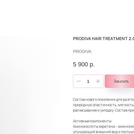
PRODIVA HAIR TREATMENT 2.0
PRODIVA
5 900
р.
Заказать
Состав нового поколения для разгл
природную эластичность, мягкость,
расчесывание и укладку. Состав при
Активные компоненты:
Аминокислоты кератина – аминоки
улучшающий внешний вид и послушн