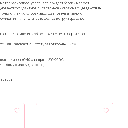
материал» волоса, уплотняет, придает блеск и мягкость.
ощное антиоксидантное, питательное и увлажняющее действие.
х тонкую пленку, которая защищает от негативного
ерживания питательные вещества в структуре волос.
и помощи шампуня глубокого очищения (Deep Cleansing
 Hair Treatment 2.0, отступая от корней 1-2 см;
ов примерно 6-10 раз, при t=210-230 C°;
и любимую маску для волос;
менения!