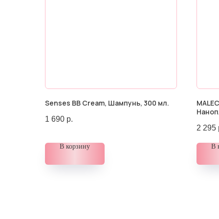
Senses BB Cream, Шампунь, 300 мл.
MALEC
Наноп
1 690
р.
2 295
В корзину
В 