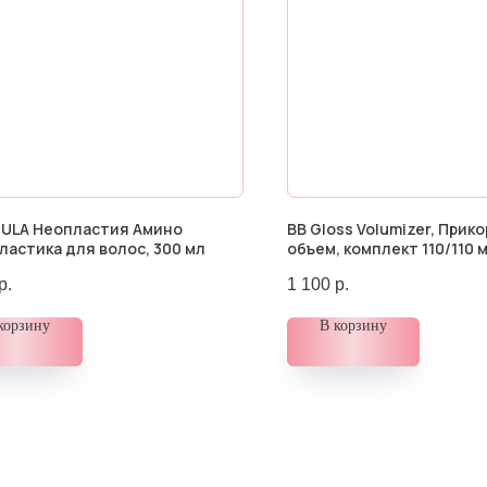
ULA Неопластия Амино
BB Gloss Volumizer, Прик
ластика для волос, 300 мл
объем, комплект 110/110 м
р.
1 100
р.
корзину
В корзину