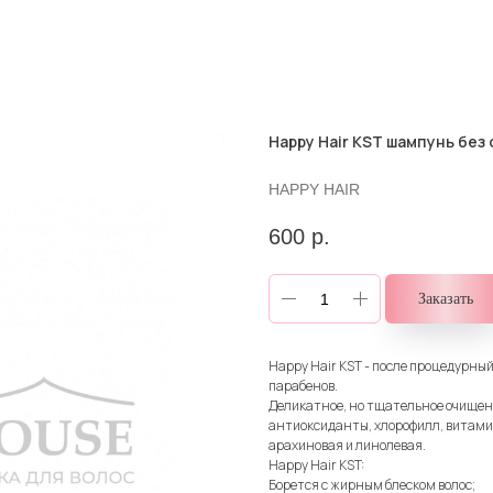
Happy Hair KST шампунь без
HAPPY HAIR
600
р.
Заказать
Happy Hair KST - после процедурный
парабенов.
Деликатное, но тщательное очищени
антиоксиданты, хлорофилл, витами
арахиновая и линолевая.
Happy Hair KST:
Борется с жирным блеском волос;