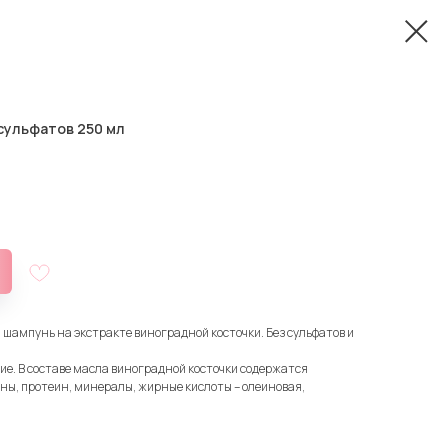
 сульфатов 250 мл
 шампунь на экстракте виноградной косточки. Без сульфатов и
е. В составе масла виноградной косточки содержатся
ны, протеин, минералы, жирные кислоты – олеиновая,