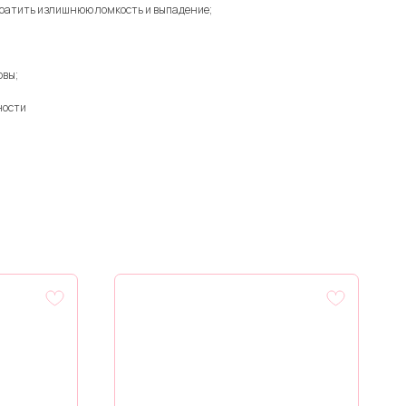
вратить излишнюю ломкость и выпадение;
овы;
ности