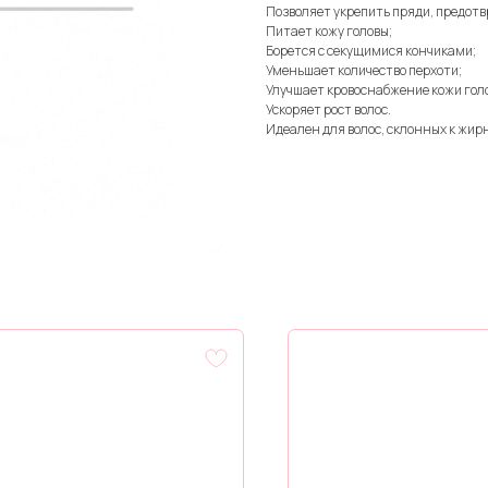
Позволяет укрепить пряди, предот
Питает кожу головы;
Борется с секущимися кончиками;
Уменьшает количество перхоти;
Улучшает кровоснабжение кожи гол
Ускоряет рост волос.
Идеален для волос, склонных к жир