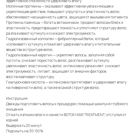
эффективной способности удерживать влагу.
Молочные протеины — оказывают эффективное увлажняющее и
укрепляющее действие, повышают упругость и эластичность волос,
обеспечивают насыщенность цвета, защищая от вымывания пигмента.
Протеины пшеницы — богаты витаминами, придают волосам блеск и
эластичность, предотвращают ломкость и уплотняют структуру волос,
разлаживают кутикулу и снижают электризуемость.
Гидролизованный коллаген — фибриллярный белок, который
«склеивает» кутикулу и помогает удерживать влагу и питательные
вещества в структуре волос.
Гидролизованный кератин — укрепляет волосы, заполняя собой
пустоты, снижает пористость волос, разглаживает кутикулу,
увеличивает эластичность волос, интенсивно увлажняет, снижает
электризуемость , питает, защищает от внешних факторов,
восстанавливает структуру.
Гиалуроновая кислота — интенсивно притягивает и удерживает влагу
на поверхности волос, а также в самой структуре волос.
Инструкция:
Дважды подготовить волосы к процедуре с помощью шампуня глубокого
очищения
Отжать излишки влаги и нанести BOTOX HAIR TREATMENT, отступая от
корней.
Выдержать 20 минут
Подсмыть на 30-50%