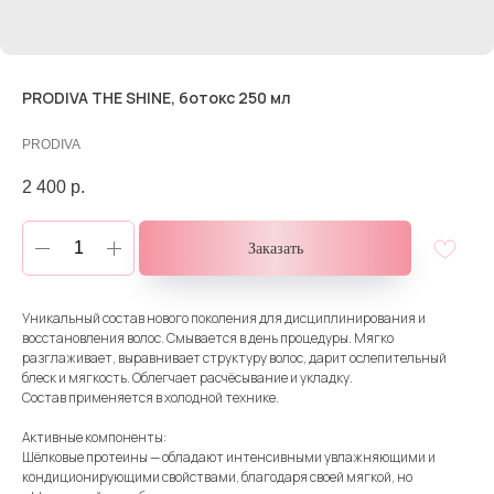
PRODIVA THE SHINE, ботокс 250 мл
PRODIVA
2 400
р.
Заказать
Уникальный состав нового поколения для дисциплинирования и
восстановления волос. Смывается в день процедуры. Мягко
разглаживает, выравнивает структуру волос, дарит ослепительный
блеск и мягкость. Облегчает расчёсывание и укладку.
Состав применяется в холодной технике.
Активные компоненты:
Шёлковые протеины — обладают интенсивными увлажняющими и
кондиционирующими свойствами, благодаря своей мягкой, но