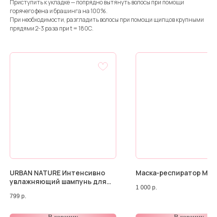
Приступить к укладке — попрядно вытянуть волосы при помощи
горячего фена и брашинга на 100%.
При необходимости, разгладить волосы при помощи щипцов крупными
прядями 2-3 раза при t = 180С.
URBAN NATURE Интенсивно
Маска-респиратор MZ 
увлажняющий шампунь для
1 000
р.
сухих волос и кожи головы,
799
р.
250 мл