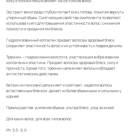
кожу и положительно влияет на состояние волос.
Экстракт винограда глубоко питает кожу головы, помогая вернуть
утерянный объем. Смягчающие свойства компонента позволяют
использовать его для повышения эластичности волос, снижения
ломкости и придания им блеска.
Гидролизованный коллаген придает волосам здоровый блеск,
сохраняет эластичность волос и их устойчивость к повреждениям.
Треонин — гидроксиаминокислота, участвующая в образовании
коллагена и эластина. Придает волосам здоровый блеск, силу и
прочность. Кроме того, треонин увлажняет волосы и обладает
антистатическим действием.
Бетаин интенсивно увлажняет и смягчает, наделяя волосы
естественным блеском, делает их более объемными и сильными у
корней.
Преимущества: усиление объема, ультра блеск, уход за кожей
Для каких волос: для всех типов волос
Ph: 5,5 - 6,0