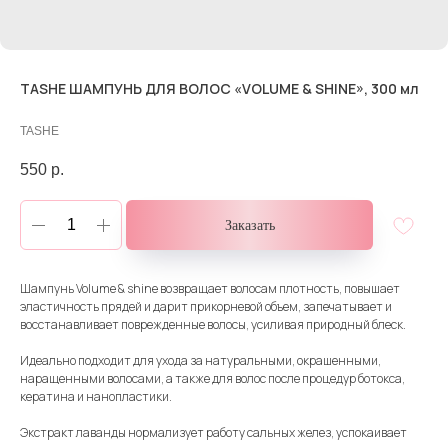
TASHE ШАМПУНЬ ДЛЯ ВОЛОС «VOLUME & SHINE», 300 мл
TASHE
550
р.
Заказать
Шампунь Volume & shine возвращает волосам плотность, повышает
эластичность прядей и дарит прикорневой объем, запечатывает и
восстанавливает поврежденные волосы, усиливая природный блеск.
Идеально подходит для ухода за натуральными, окрашенными,
наращенными волосами, а также для волос после процедур ботокса,
кератина и нанопластики.
Экстракт лаванды нормализует работу сальных желез, успокаивает