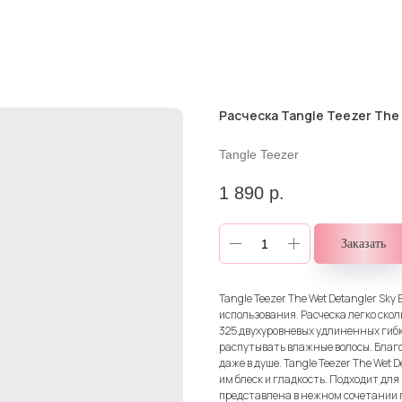
Расческа Tangle Teezer The 
Tangle Teezer
1 890
р.
Заказать
Tangle Teezer The Wet Detangler Sky
использования. Расческа легко скол
325 двухуровневых удлиненных гибки
распутывать влажные волосы. Благо
даже в душе. Tangle Teezer The Wet
им блеск и гладкость. Подходит для 
представлена в нежном сочетании г