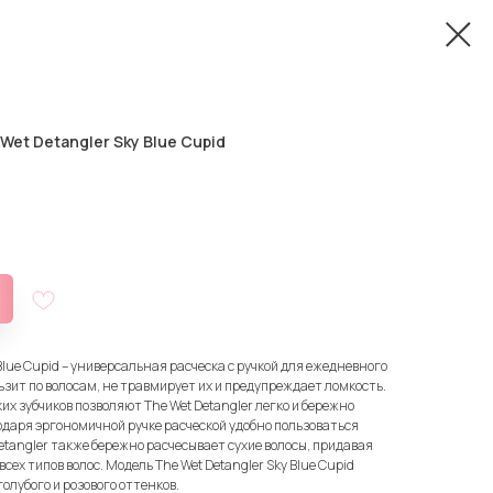
Wet Detangler Sky Blue Cupid
 Blue Cupid – универсальная расческа с ручкой для ежедневного
ьзит по волосам, не травмирует их и предупреждает ломкость.
х зубчиков позволяют The Wet Detangler легко и бережно
даря эргономичной ручке расческой удобно пользоваться
 Detangler также бережно расчесывает сухие волосы, придавая
всех типов волос. Модель The Wet Detangler Sky Blue Cupid
олубого и розового оттенков.