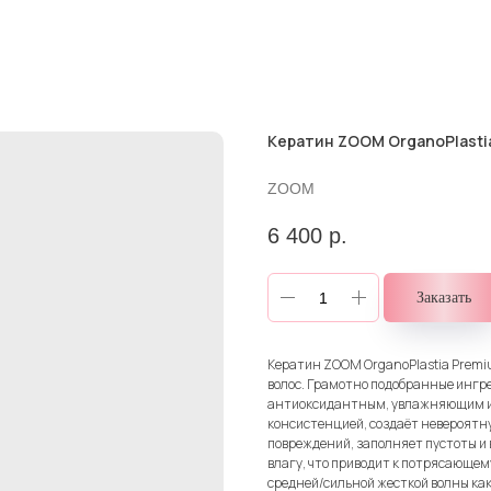
Кератин ZOOM OrganoPlastia
ZOOM
6 400
р.
Заказать
Кератин ZOOM OrganoPlastia Premi
волос. Грамотно подобранные ингр
антиоксидантным, увлажняющим и 
консистенцией, создаёт невероятн
повреждений, заполняет пустоты и
влагу, что приводит к потрясающем
средней/сильной жесткой волны как