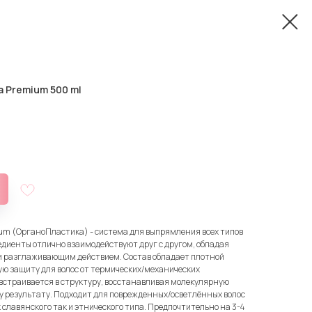
 Premium 500 ml
um (ОрганоПластика) - система для выпрямления всех типов
едиенты отлично взаимодействуют друг с другом, обладая
разглаживающим действием. Состав обладает плотной
ую защиту для волос от термических/механических
 встраивается в структуру, восстанавливая молекулярную
у результату. Подходит для поврежденных/осветлённых волос
 славянского так и этнического типа. Предпочтительно на 3-4