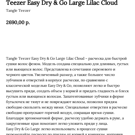
Teezer Easy Dry & Go Large Lilac Cloud
Tangle Teezer
2690,00
р.
Заказать
Tangle Teezer Easy Dry & Go Large Lilac Cloud – расческа для быстрой
сушки волос феном. Модель создана специально для длинных, густых
или вьющихся волос. Представлена в сочетании сиреневого и
черного цветов. Увеличенный размер, а также большее число
зубчиков и отверстий в корпусе расчески, по сравнению с
классической моделью Easy Dry & Go, позволяют легко и быстро
высушить пряди, создать объем у корней и придать гладкость и блеск
густым или вьющимся волосам. Запатентованные зубчики в форме
бутылочек не тянут и не повреждают волосы, позволяя прядям
свободно скользить между ними. Специальные отверстия в расческе
свободно пропускают горячий воздух, сокращая время сушки.
Благодаря эргономичной форме, расческу удобно держать в руке, а
закругленные края помогают легко уложить пряди у лица.
Easy Dry & Go Large легко использовать: в процессе сушки
перемещайте расческу по прядям от корней к кончикам, направив