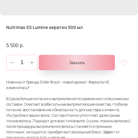
Nutrimax ES Lumine кератин 500 мл
5 500
р.
Заказать
Новинка от бренда S'ollér Brasil - новый аромат. Формула НЕ
изменилась‼️
В 2 раза больше питания и выпрямления по сравнению с классическим
составом. Сочетает в себе сильные выпрямляющие качества, глубокое
питание, восстановление и безопасность для мастера и клиента.
Ультра блеск ваших волос. Состав отлично уплотняет даже самые
тонкие волосы. Подходит для всех типов волос (сухим, ломким волосам),
после процедуры выпрямления волосы становятся прямыми,
плотными, не пушатся, приобретают роскошный блеск. Эффект от
процедуры длится до 6-х месяцев.