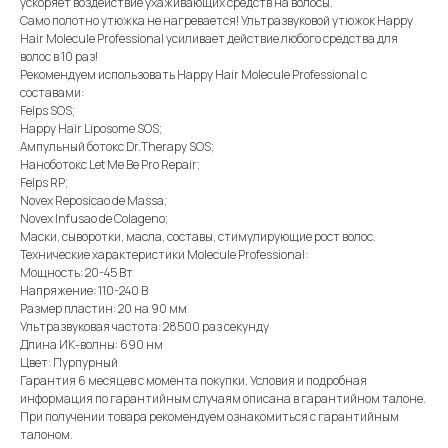
ускоряет воздействие ухаживающих средств на волосы.
Само полотно утюжка не нагревается! Ультразвуковой утюжок Happy
Hair Molecule Professional усиливает действие любого средства для
волос в 10 раз!
Рекомендуем использовать Happy Hair Molecule Professional с
составами:
Felps SOS;
Happy Hair Liposome SOS;
Ампульный ботокс Dr.Therapy SOS;
Наноботокс Let Me Be Pro Repair;
Felps RP;
Novex Reposicao de Massa;
Novex Infusao de Colageno;
Маски, сыворотки, масла, составы, стимулирующие рост волос.
Технические характеристики Molecule Professional:
Мощность: 20-45 Вт
Напряжение: 110-240 В
Размер пластин: 20 на 90 мм
Ультразвуковая частота: 28500 раз секунду
Длина ИК-волны: 690 нм
Цвет: Пурпурный
Гарантия 6 месяцев с момента покупки. Условия и подробная
информация по гарантийным случаям описана в гарантийном талоне.
При получении товара рекомендуем ознакомиться с гарантийным
талоном.