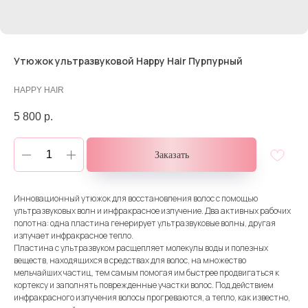
Утюжок ультразвуковой Happy Hair Пурпурный
HAPPY HAIR
5 800
р.
Заказать
Инновационный утюжок для восстановления волос с помощью
ультразвуковых волн и инфракрасное излучение. Два активных рабочих
полотна: одна пластина генерирует ультразвуковые волны, другая
излучает инфракрасное тепло.
Пластина с ультразвуком расщепляет молекулы воды и полезных
веществ, находящихся в средствах для волос, на множество
мельчайших частиц, тем самым помогая им быстрее продвигаться к
кортексу и заполнять поврежденные участки волос. Под действием
инфракрасного излучения волосы прогреваются, а тепло, как известно,