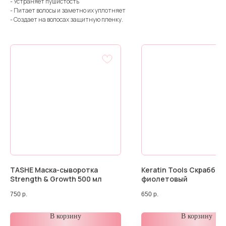
- Устраняет пушистость
- Питает волосы и заметно их уплотняет
- Создает на волосах защитную пленку.
TASHE Маска-сыворотка
Keratin Tools Скраббер 
Strength & Growth 500 мл
фиолетовый
750
р.
650
р.
В корзину
В корзину