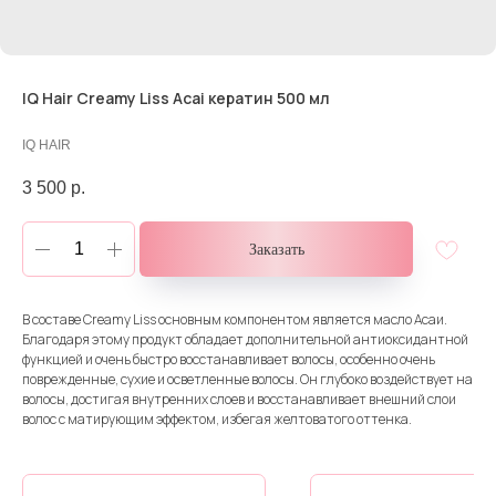
IQ Hair Creamy Liss Acai кератин 500 мл
IQ HAIR
3 500
р.
Заказать
В составе Creamy Liss основным компонентом является масло Асаи.
Благодаря этому продукт обладает дополнительной антиоксидантной
функцией и очень быстро восстанавливает волосы, особенно очень
поврежденные, сухие и осветленные волосы. Он глубоко воздействует на
волосы, достигая внутренних слоев и восстанавливает внешний слои
волос с матирующим эффектом, избегая желтоватого оттенка.