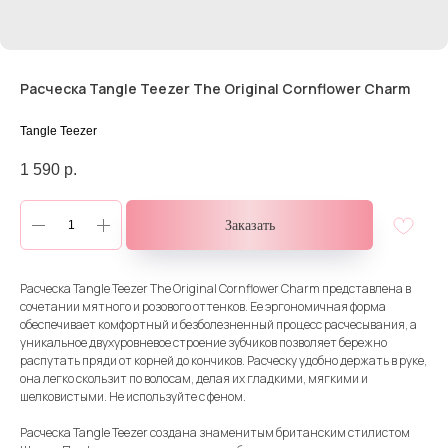
Расческа Tangle Teezer The Original Cornflower Charm
Tangle Teezer
1 590
р.
Заказать
Расческа Tangle Teezer The Original Cornflower Charm представлена в
сочетании мятного и розового оттенков. Ее эргономичная форма
обеспечивает комфортный и безболезненный процесс расчесывания, а
уникальное двухуровневое строение зубчиков позволяет бережно
распутать пряди от корней до кончиков. Расческу удобно держать в руке,
она легко скользит по волосам, делая их гладкими, мягкими и
шелковистыми. Не используйте с феном.
Расческа Tangle Teezer создана знаменитым британским стилистом